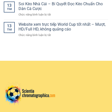
Giải
Kèo
Soi Kèo Nhà Cái – Bí Quyết Đọc Kèo Chuẩn Cho
–
cho
13
Vô
Nhà
quyết
Dân Cá Cược
người
địch
Th8
Cái
định
chơi
Thế
ở
Chức năng bình luận bị tắt
Hôm
gọn
muốn
giới
Soi
Nay
–
an
Kèo
Website xem trực tiếp World Cup tốt nhất – Mượt,
–
tối
13
toàn
Nhà
Cập
HD/Full HD, không quảng cáo
ưu
lâu
Th8
Cái
Nhật
lợi
dài
ở
Chức năng bình luận bị tắt
–
Liên
nhuận
Website
Bí
Tục
dài
xem
Quyết
Tại
hạn
trực
Đọc
KeoVIP
tiếp
Kèo
World
Chuẩn
Cup
Cho
tốt
Dân
nhất
Cá
–
Cược
Mượt,
HD/Full
HD,
không
quảng
cáo