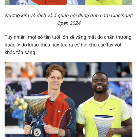
Đương kim vô địch và á quân nội dung đơn nam Cincinnati
Open 2024
Tuy nhiên, một số tên tuổi lớn sẽ vắng mặt do chấn thương
hoặc lý do khác, điều này tạo ra cơ hội cho các tay vợt
khác tỏa sáng.