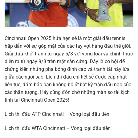
Cincinnati Open 2025 hứa hẹn sẽ là một giải đấu tennis
hấp dẫn với sự góp mặt của các tay vợt hàng đầu thế giới.
Giải đấu khởi tranh từ ngày 5/8 với vòng loại và chính thức
diễn ra từ ngày 9/8 trên mặt sân cứng. Đây là cơ hội để
chứng kiến những pha bóng đỉnh cao và tranh tài nảy lửa
giữa các ngôi sao. Lịch thi đấu chi tiết sẽ được cập nhật
liên tục, đảm bảo bạn không bỏ lỡ bất kỳ trận đấu nào của
các thần tượng. Hãy cùng đón chờ những màn so tài kịch
tính tại Cincinnati Open 2025!
Lịch thi đấu ATP Cincinnati – Vòng loại đầu tiên
Lịch thi đấu WTA Cincinnati – Vòng loại đầu tiên