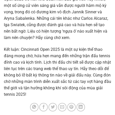
một số ứng cử viên sáng giá vẫn được người hâm mộ kỳ
vọng, trong đó có đương kim vô địch Jannik Sinner và
Aryna Sabalenka. Những cái tên khác như Carlos Alcaraz,
Iga Swiatek, cũng được đánh giá cao và hứa hẹn sẽ tạo
nên bất ngờ. Liệu có hiện tượng ‘ngựa ô’ nào xuất hiện và
làm nên chuyện? Hãy cùng chờ xem.
Kết luận: Cincinnati Open 2025 là một sự kiện thể thao
đáng mong chờ, hứa hẹn mang đến những trận đấu tennis
đỉnh cao và kịch tính. Lịch thi đấu chi tiết sẽ được cập nhật
liên tục trên các trang web thể thao uy tín. Hãy theo dõi để
không bỏ lỡ bất kỳ thông tin nào về giải đấu này. Cùng đón
chờ những màn trình diễn xuất sắc từ các tay vợt hàng đầu
thế giới và tận hưởng không khí sôi động của mùa giải
tennis 2025!