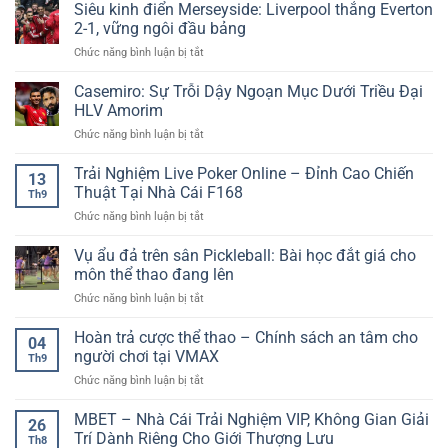
Hướng
Siêu kinh điển Merseyside: Liverpool thắng Everton
cược
Cá
hiện
2-1, vững ngôi đầu bảng
Cược
đại
ở
Chức năng bình luận bị tắt
Online
và
Siêu
2025
đáng
kinh
Casemiro: Sự Trỗi Dậy Ngoạn Mục Dưới Triều Đại
–
tin
điển
Tương
HLV Amorim
cậy
Merseyside:
Lai
cho
ở
Chức năng bình luận bị tắt
Liverpool
Ngành
người
Casemiro:
thắng
Giải
chơi
Sự
Trải Nghiệm Live Poker Online – Đỉnh Cao Chiến
Everton
Trí
13
Việt
Trỗi
2-
Thuật Tại Nhà Cái F168
Số
Th9
Dậy
1,
Tại
ở
Chức năng bình luận bị tắt
Ngoạn
vững
New88
Trải
Mục
ngôi
Nghiệm
Vụ ẩu đả trên sân Pickleball: Bài học đắt giá cho
Dưới
đầu
Live
Triều
môn thể thao đang lên
bảng
Poker
Đại
ở
Chức năng bình luận bị tắt
Online
HLV
Vụ
–
Amorim
ẩu
Hoàn trả cược thể thao – Chính sách an tâm cho
Đỉnh
04
đả
Cao
người chơi tại VMAX
Th9
trên
Chiến
ở
Chức năng bình luận bị tắt
sân
Thuật
Hoàn
Pickleball:
Tại
trả
MBET – Nhà Cái Trải Nghiệm VIP, Không Gian Giải
Bài
Nhà
26
cược
học
Trí Dành Riêng Cho Giới Thượng Lưu
Cái
Th8
thể