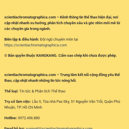
scientiachromatographica.com – Kênh thông tin thể thao hiện đại, nơi
cập nhật nhanh xu hướng, phân tích chuyên sâu và góc nhìn mới mẻ từ
các chuyên gia trong ngành.
Biên tập & điều hành:
Đội ngũ chuyên môn tại
https://scientiachromatographica.com
© Bản quyền thuộc KANGKANG. Cấm sao chép khi chưa được phép.
scientiachromatographica.com – Trung tâm kết nối cộng đồng yêu thể
thao, cập nhật nhanh những tin tức nóng hổi.
Thể loại:
Tin tức & Phân tích Thể thao
Trụ sở làm việc:
Lầu 5, Tòa nhà Pax Sky, 51 Nguyễn Văn Trỗi, Quận Phú
Nhuận, TP. Hồ Chí Minh
Hotline:
0972.456.880
Email hỗ trợ:
support@scientiachromatographica.com