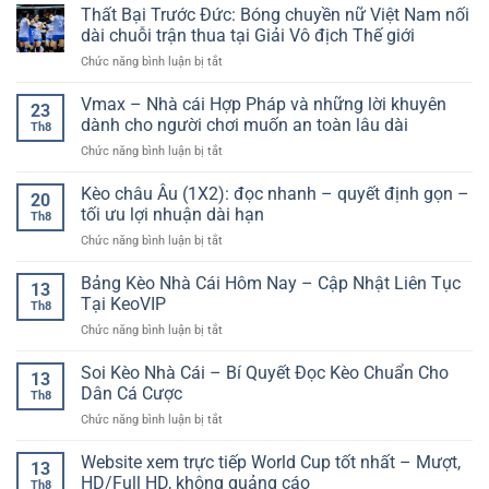
–
Thất Bại Trước Đức: Bóng chuyền nữ Việt Nam nối
VIP,
người
Nhà
Không
dài chuỗi trận thua tại Giải Vô địch Thế giới
chơi
Cái
Gian
tại
ở
Chức năng bình luận bị tắt
Hoàn
Giải
VMAX
Thất
Trả
Trí
Bại
Vmax – Nhà cái Hợp Pháp và những lời khuyên
Cao,
Dành
23
Trước
Nơi
dành cho người chơi muốn an toàn lâu dài
Riêng
Th8
Đức:
Dòng
Cho
ở
Chức năng bình luận bị tắt
Bóng
Tiền
Giới
Vmax
chuyền
Luôn
Thượng
–
Kèo châu Âu (1X2): đọc nhanh – quyết định gọn –
nữ
Chảy
20
Lưu
Nhà
Việt
tối ưu lợi nhuận dài hạn
Ngược
Th8
cái
Nam
Về
ở
Chức năng bình luận bị tắt
Hợp
nối
Bạn
Kèo
Pháp
dài
châu
Bảng Kèo Nhà Cái Hôm Nay – Cập Nhật Liên Tục
và
chuỗi
13
Âu
những
Tại KeoVIP
trận
Th8
(1X2):
lời
thua
ở
Chức năng bình luận bị tắt
đọc
khuyên
tại
Bảng
nhanh
dành
Giải
Kèo
Soi Kèo Nhà Cái – Bí Quyết Đọc Kèo Chuẩn Cho
–
cho
13
Vô
Nhà
quyết
Dân Cá Cược
người
địch
Th8
Cái
định
chơi
Thế
ở
Chức năng bình luận bị tắt
Hôm
gọn
muốn
giới
Soi
Nay
–
an
Kèo
Website xem trực tiếp World Cup tốt nhất – Mượt,
–
tối
13
toàn
Nhà
Cập
HD/Full HD, không quảng cáo
ưu
lâu
Th8