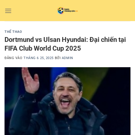
Bỏ
qua
nội
dung
THỂ THAO
Dortmund vs Ulsan Hyundai: Đại chiến tại
FIFA Club World Cup 2025
ĐĂNG VÀO
THÁNG 6 25, 2025
BỞI
ADMIN