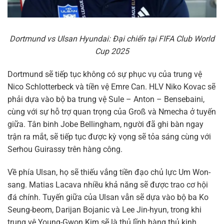
Dortmund vs Ulsan Hyundai: Đại chiến tại FIFA Club World
Cup 2025
Dortmund sẽ tiếp tục không có sự phục vụ của trung vệ
Nico Schlotterbeck và tiền vệ Emre Can. HLV Niko Kovac sẽ
phải dựa vào bộ ba trung vệ Sule – Anton – Bensebaini,
cùng với sự hỗ trợ quan trọng của Groß và Nmecha ở tuyến
giữa. Tân binh Jobe Bellingham, người đã ghi bàn ngay
trận ra mắt, sẽ tiếp tục được kỳ vọng sẽ tỏa sáng cùng với
Serhou Guirassy trên hàng công.
Về phía Ulsan, họ sẽ thiếu vắng tiền đạo chủ lực Um Won-
sang. Matias Lacava nhiều khả năng sẽ được trao cơ hội
đá chính. Tuyến giữa của Ulsan vẫn sẽ dựa vào bộ ba Ko
Seung-beom, Darijan Bojanic và Lee Jin-hyun, trong khi
trung vệ Young-Gwon Kim sẽ là thủ lĩnh hàng thủ kinh