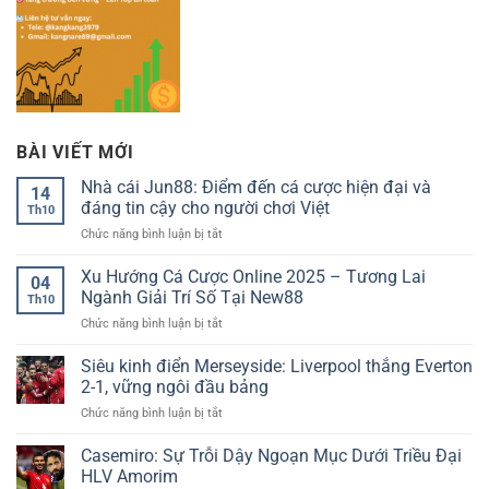
BÀI VIẾT MỚI
Nhà cái Jun88: Điểm đến cá cược hiện đại và
14
đáng tin cậy cho người chơi Việt
Th10
ở
Chức năng bình luận bị tắt
Nhà
cái
Xu Hướng Cá Cược Online 2025 – Tương Lai
04
Jun88:
Ngành Giải Trí Số Tại New88
Th10
Điểm
ở
Chức năng bình luận bị tắt
đến
Xu
cá
Hướng
Siêu kinh điển Merseyside: Liverpool thắng Everton
cược
Cá
hiện
2-1, vững ngôi đầu bảng
Cược
đại
ở
Chức năng bình luận bị tắt
Online
và
Siêu
2025
đáng
kinh
Casemiro: Sự Trỗi Dậy Ngoạn Mục Dưới Triều Đại
–
tin
điển
Tương
HLV Amorim
cậy
Merseyside: