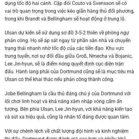
dụng tốc độ hai cánh. Cặp đôi Couto và Svensson sẽ có
vai trò quan trọng trong việc kéo giãn hàng thủ đối phương,
trong khi Brandt và Bellingham sẽ hoạt động ở trung lộ.
Ulsan dự kiến sẽ sử dụng sơ đồ 3-5-2 thiên về phòng ngự
phản công. Họ sẽ áp sát ngay từ phần sân nhà và chuyển
trạng thái nhanh nhờ tốc độ của các tiền đạo. Khu vực
trung tuyến, nơi sự đối đầu giữa Groß, Nmecha và Bojanic,
Lee Jin-hyun, sẽ là điểm nóng quyết định cục diện trận
đấu. Hành lang phải của Dortmund cũng sẽ là mục tiêu mà
Ulsan có thể khai thác nếu phản công thành công.
Jobe Bellingham là cầu thủ đáng chú ý của Dortmund với
lối chơi linh hoạt và khả năng xâm nhập vòng cấm ấn
tượng. Bên phía Ulsan, Lee Jin-hyun, với khả năng kiến tạo
và sút xa hiệu quả, cũng là nhân tố đáng được quan tâm.
Với sự chênh lệch về chất lượng đội hình và kinh nghiệm
thi đấu, Dortmund được đánh giá cao hơn và nhiều khả