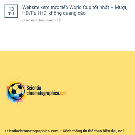
Soi
Nay
–
an
Kèo
Website xem trực tiếp World Cup tốt nhất – Mượt,
–
tối
13
toàn
Nhà
Cập
HD/Full HD, không quảng cáo
ưu
lâu
Th8
Cái
Nhật
lợi
dài
ở
Chức năng bình luận bị tắt
–
Liên
nhuận
Website
Bí
Tục
dài
xem
Quyết
Tại
hạn
trực
Đọc
KeoVIP
tiếp
Kèo
World
Chuẩn
Cup
Cho
tốt
Dân
nhất
Cá
–
Cược
Mượt,
HD/Full
HD,
không
quảng
cáo
scientiachromatographica.com – Kênh thông tin thể thao hiện đại, nơi