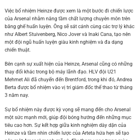
Việc bổ nhiệm Heinze được xem là một bước đi chiến lược
của Arsenal nhằm nâng tầm chất lượng chuyên môn trên
băng ghế huấn luyện. Ông sẽ sát cánh cùng các trợ lý khác
như Albert Stuivenberg, Nico Jover và Inaki Cana, tạo nên
một đội ngũ huấn luyện giàu kinh nghiệm và đa dạng
chiến thuật.
Bên cạnh sự xuất hiện của Heinze, Arsenal cũng có những
thay đổi khác trong bộ máy lãnh đạo. HLV đội U21
Mehmet Ali đã chuyển đến Brentford, trong khi đó, Andrea
Berta được bổ nhiệm vào vị trí giám đốc thể thao từ tháng
3 năm nay.
Sự bổ nhiệm này được kỳ vọng sẽ mang đến cho Arsenal
một sức mạnh mới, giúp đội bóng hướng đến những mục
tiêu cao hơn. Sự kết hợp giữa kinh nghiệm dày dặn của
Heinze và tầm nhìn chiến lược của Arteta hứa hẹn sẽ tạo