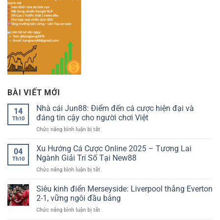
BÀI VIẾT MỚI
Nhà cái Jun88: Điểm đến cá cược hiện đại và
14
đáng tin cậy cho người chơi Việt
Th10
ở
Chức năng bình luận bị tắt
Nhà
cái
Xu Hướng Cá Cược Online 2025 – Tương Lai
04
Jun88:
Ngành Giải Trí Số Tại New88
Th10
Điểm
ở
Chức năng bình luận bị tắt
đến
Xu
cá
Hướng
Siêu kinh điển Merseyside: Liverpool thắng Everton
cược
Cá
hiện
2-1, vững ngôi đầu bảng
Cược
đại
ở
Chức năng bình luận bị tắt
Online
và
Siêu
2025