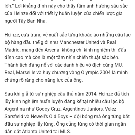
lớn.” Lời khẳng định này cho thấy tầm ảnh hưởng sâu sắc
của Heinze đối với triết lý huấn luyện của chiến lược gia
người Tây Ban Nha.
Heinze, cựu trung vệ xuất sắc từng khoác áo những câu lạc
bộ hàng đầu thế giới như Manchester United và Real
Madrid, mang đến Arsenal không chỉ kinh nghiệm thi đấu
đỉnh cao mà còn là một tầm nhìn chiến thuật sắc bén.
Thành tích đáng nể với các danh hiệu vô địch cùng MU,
Real, Marseille và huy chương vàng Olympic 2004 là minh
chứng rõ ràng cho năng lực của ông.
Sau khi giã từ sự nghiệp cầu thủ năm 2014, Heinze đã tích
lũy kinh nghiệm huấn luyện đáng kể tại nhiều câu lạc bộ
Argentina như Godoy Cruz, Argentinos Juniors, Velez
Sarsfield và Newell’s Old Boys – đội bóng mà ông từng bắt
đầu sự nghiệp lẫy lừng. Ông cũng từng có thời gian ngắn
dẫn dắt Atlanta United tại MLS.