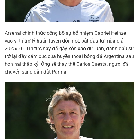
Arsenal chính thức công bố sự bổ nhiệm Gabriel Heinze
vào vị trí trợ lý huấn luyện đội một, bắt đầu từ mùa giải
2025/26. Tin tức này đã gây xôn xao dư luận, đánh dấu sự
trở lại đầy cảm xúc của huyền thoại bóng đá Argentina sau
hơn hai thập kỷ. Ông sẽ thay thế Carlos Cuesta, người đã
chuyển sang dẫn dắt Parma.