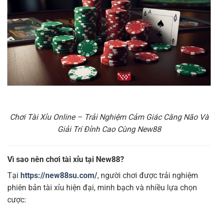
Chơi Tài Xỉu Online – Trải Nghiệm Cảm Giác Căng Não Và
Giải Trí Đỉnh Cao Cùng New88
Vì sao nên chơi tài xỉu tại New88?
Tại
https://new88su.com/
, người chơi được trải nghiệm
phiên bản tài xỉu hiện đại, minh bạch và nhiều lựa chọn
cược: