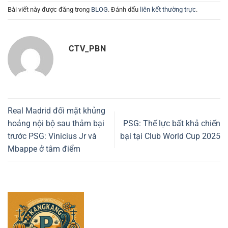
Bài viết này được đăng trong
BLOG
. Đánh dấu
liên kết thường trực
.
CTV_PBN
Real Madrid đối mặt khủng
hoảng nội bộ sau thảm bại
PSG: Thế lực bất khả chiến
trước PSG: Vinicius Jr và
bại tại Club World Cup 2025
Mbappe ở tâm điểm