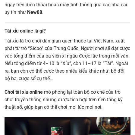
ngay trên điện thoại hoặc máy tính thông qua các nhà cái
uy tín như
New88
.
Tài xỉu online là gì?
Tài xỉu là trò chơi dân gian quen thuộc tại Việt Nam, xuất
phát từ trò “Sicbo” của Trung Quốc. Người chơi sẽ đặt cược
vào tổng điểm của ba viên xí ngầu được lắc trong mỗi ván.
Nếu tổng điểm từ 4–10 là “Xỉu”, còn 11–17 là “Tài”. Ngoài
ra, bạn còn có thể cược theo nhiều kiểu khác như: bộ đôi,
bộ ba, cược số cụ thể…
Chơi tài xỉu online
mô phỏng lại toàn bộ cơ chế của trò
chơi truyền thống nhưng được tích hợp trên nền tảng kỹ
thuật số, giúp bạn có thể chơi mọi lúc mọi nơi.