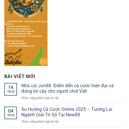
BÀI VIẾT MỚI
Nhà cái Jun88: Điểm đến cá cược hiện đại và
14
đáng tin cậy cho người chơi Việt
Th10
ở
Chức năng bình luận bị tắt
Nhà
cái
Xu Hướng Cá Cược Online 2025 – Tương Lai
04
Jun88:
Ngành Giải Trí Số Tại New88
Th10
Điểm
ở
Chức năng bình luận bị tắt
đến
Xu
cá