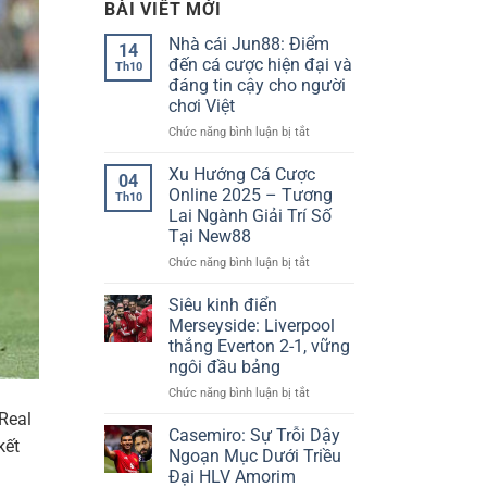
BÀI VIẾT MỚI
Nhà cái Jun88: Điểm
14
đến cá cược hiện đại và
Th10
đáng tin cậy cho người
chơi Việt
ở
Chức năng bình luận bị tắt
Nhà
cái
Xu Hướng Cá Cược
04
Jun88:
Online 2025 – Tương
Th10
Điểm
Lai Ngành Giải Trí Số
đến
Tại New88
cá
cược
ở
Chức năng bình luận bị tắt
hiện
Xu
đại
Hướng
Siêu kinh điển
và
Cá
Merseyside: Liverpool
đáng
Cược
thắng Everton 2-1, vững
tin
Online
ngôi đầu bảng
cậy
2025
cho
–
ở
Chức năng bình luận bị tắt
người
Tương
Siêu
Real
chơi
Lai
kinh
Casemiro: Sự Trỗi Dậy
kết
Việt
Ngành
điển
Ngoạn Mục Dưới Triều
Giải
Merseyside:
Đại HLV Amorim
Trí
Liverpool