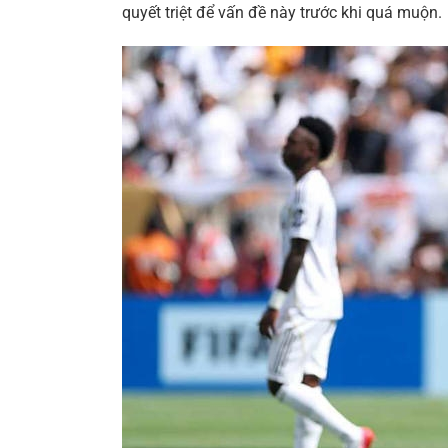
quyết triệt để vấn đề này trước khi quá muộn.