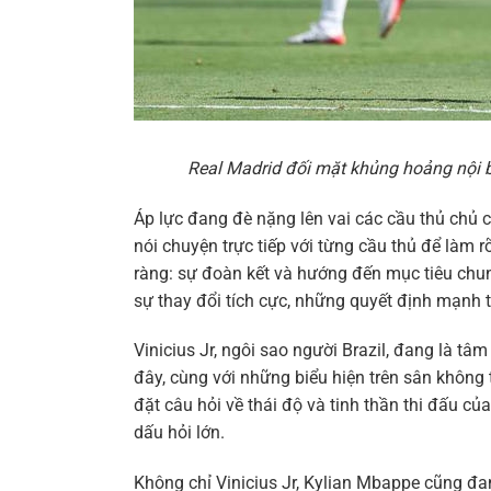
Real Madrid đối mặt khủng hoảng nội 
Áp lực đang đè nặng lên vai các cầu thủ chủ 
nói chuyện trực tiếp với từng cầu thủ để làm 
ràng: sự đoàn kết và hướng đến mục tiêu chun
sự thay đổi tích cực, những quyết định mạnh 
Vinicius Jr, ngôi sao người Brazil, đang là tâ
đây, cùng với những biểu hiện trên sân không
đặt câu hỏi về thái độ và tinh thần thi đấu củ
dấu hỏi lớn.
Không chỉ Vinicius Jr, Kylian Mbappe cũng đ