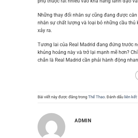
phụ thuộc rất nhiều vào khả năng lãnh đạo và
Những thay đổi nhân sự cũng đang được cân n
nhân sự chất lượng và loại bỏ những cầu thủ k
xảy ra.
Tương lai của Real Madrid đang đứng trước n
khủng hoảng này và trở lại mạnh mẽ hơn? Chỉ t
chắn là Real Madrid cần phải hành động nhan
Bài viết này được đăng trong
Thể Thao
. Đánh dấu
liên kết
ADMIN