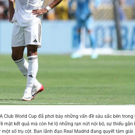
IFA Club World Cup đã phơi bày những vấn đề sâu sắc bên trong 
ề mặt kết quả mà còn hé lộ những rạn nứt nội bộ, sự thiếu gắn 
một số trụ cột. Ban lãnh đạo Real Madrid đang quyết tâm giải