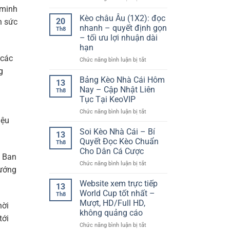
Nam
Vmax
 minh
nối
–
Kèo châu Âu (1X2): đọc
20
n sức
dài
Nhà
nhanh – quyết định gọn
Th8
chuỗi
cái
– tối ưu lợi nhuận dài
trận
Hợp
hạn
thua
Pháp
 các
tại
và
ở
Chức năng bình luận bị tắt
Giải
những
Kèo
g
Vô
lời
châu
Bảng Kèo Nhà Cái Hôm
13
địch
khuyên
Âu
Nay – Cập Nhật Liên
Th8
Thế
dành
(1X2):
Tục Tại KeoVIP
giới
cho
đọc
người
ở
Chức năng bình luận bị tắt
nhanh
iệu
chơi
Bảng
–
muốn
Kèo
quyết
Soi Kèo Nhà Cái – Bí
13
an
Nhà
định
Quyết Đọc Kèo Chuẩn
Th8
toàn
Cái
gọn
Cho Dân Cá Cược
lâu
Hôm
. Ban
–
ở
Chức năng bình luận bị tắt
dài
Nay
tối
hướng
Soi
–
ưu
Kèo
Cập
lợi
Website xem trực tiếp
13
Nhà
Nhật
nhuận
World Cup tốt nhất –
Th8
Cái
Liên
dài
Mượt, HD/Full HD,
hời
–
Tục
hạn
không quảng cáo
Bí
Tại
tới
Quyết
KeoVIP
ở
Chức năng bình luận bị tắt