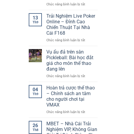
Số
ở
Chức năng bình luận bị tắt
thắng
Tại
Casemiro:
Everton
New88
Sự
2-
Trải Nghiệm Live Poker
13
Trỗi
1,
Online – Đỉnh Cao
Th9
Dậy
vững
Chiến Thuật Tại Nhà
Ngoạn
ngôi
Cái F168
Mục
đầu
Dưới
bảng
ở
Chức năng bình luận bị tắt
Triều
Trải
Đại
Nghiệm
Vụ ẩu đả trên sân
HLV
Live
Pickleball: Bài học đắt
Amorim
Poker
giá cho môn thể thao
Online
đang lên
–
Đỉnh
ở
Chức năng bình luận bị tắt
Cao
Vụ
Chiến
ẩu
Hoàn trả cược thể thao
04
Thuật
đả
– Chính sách an tâm
Th9
Tại
trên
cho người chơi tại
Nhà
sân
VMAX
Cái
Pickleball:
F168
Bài
ở
Chức năng bình luận bị tắt
học
Hoàn
đắt
trả
MBET – Nhà Cái Trải
26
giá
cược
Nghiệm VIP, Không Gian
Th8
cho
thể